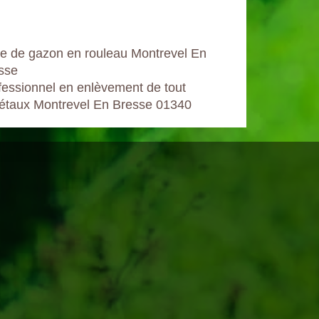
e de gazon en rouleau Montrevel En
sse
fessionnel en enlèvement de tout
étaux Montrevel En Bresse 01340