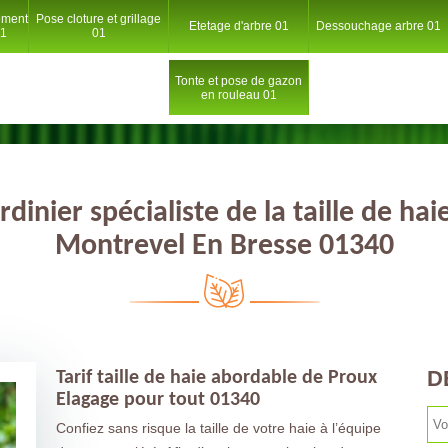
ement
Pose cloture et grillage
Etetage d'arbre 01
Dessouchage arbre 01
01
01
Tonte et pose de gazon
en rouleau 01
rdinier spécialiste de la taille de hai
Montrevel En Bresse 01340
D
Tarif taille de haie abordable de Proux
Elagage pour tout 01340
Confiez sans risque la taille de votre haie à l’équipe