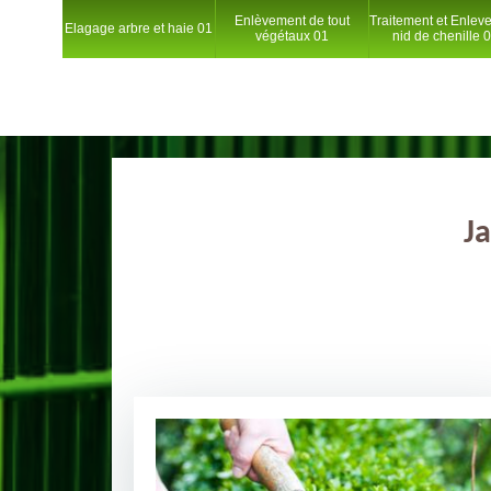
Enlèvement de tout
Traitement et Enlev
Elagage arbre et haie 01
végétaux 01
nid de chenille 
Ja