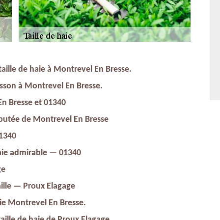
taille de haie à Montrevel En Bresse.
isson à Montrevel En Bresse.
En Bresse et 01340
réputée de Montrevel En Bresse
01340
 haie admirable — 01340
ge
ille — Proux Elagage
aie Montrevel En Bresse.
ille de haie de Proux Elagage