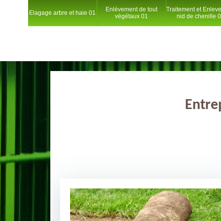
Enlèvement de tout
Traitement et Enlev
Elagage arbre et haie 01
végétaux 01
nid de chenille 
Entre