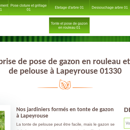
ement
Pose cloture et grillage
Etetage d'arbre 01
Dessouchage arbre 01
01
01
Tonte et pose de gazon
en rouleau 01
prise de pose de gazon en rouleau et
de pelouse à Lapeyrouse 01330
D
Nos jardiniers formés en tonte de gazon
à Lapeyrouse
La tonte de pelouse peut être facile, mais le gazon se