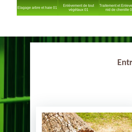
Enlèvement de tout
Traitement et Enlev
Elagage arbre et haie 01
végétaux 01
nid de chenille 
Ent