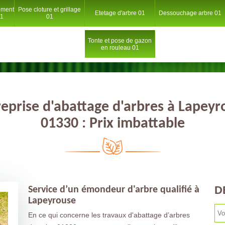
ement
Pose cloture et grillage
Etetage d'arbre 01
Dessouchage arbre 01
01
01
Tonte et pose de gazon
en rouleau 01
reprise d'abattage d'arbres à Lapeyr
01330 : Prix imbattable
D
Service d’un émondeur d'arbre qualifié à
Lapeyrouse
En ce qui concerne les travaux d'abattage d’arbres