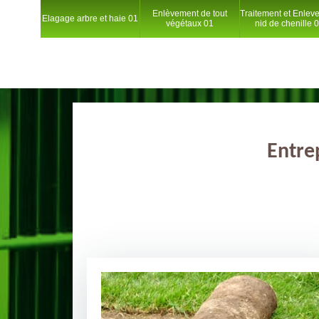
Enlèvement de tout
Traitement et Enlev
Elagage arbre et haie 01
végétaux 01
nid de chenille 
Entre