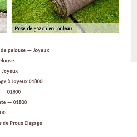
n de pelouse — Joyeux
elouse
à Joyeux
age à Joyeux 01800
s — 01800
nte — 01800
800
rs de Proux Elagage