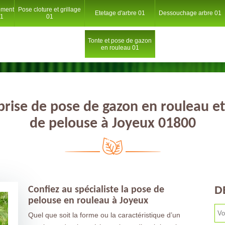
ement
Pose cloture et grillage
Etetage d'arbre 01
Dessouchage arbre 01
01
01
Tonte et pose de gazon
en rouleau 01
prise de pose de gazon en rouleau et
de pelouse à Joyeux 01800
D
Confiez au spécialiste la pose de
pelouse en rouleau à Joyeux
Quel que soit la forme ou la caractéristique d’un