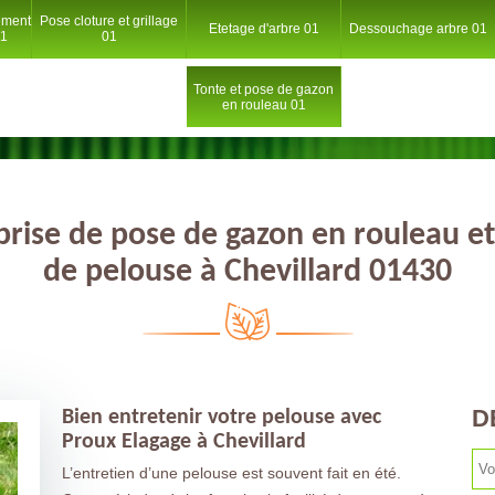
ement
Pose cloture et grillage
Etetage d'arbre 01
Dessouchage arbre 01
01
01
Tonte et pose de gazon
en rouleau 01
prise de pose de gazon en rouleau et
de pelouse à Chevillard 01430
D
Bien entretenir votre pelouse avec
Proux Elagage à Chevillard
L’entretien d’une pelouse est souvent fait en été.