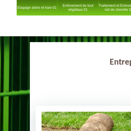
Enlèvement de tout
Traitement et Enlev
Elagage arbre et haie 01
végétaux 01
nid de chenille 
Entre