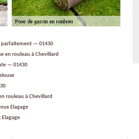
e parfaitement — 01430
e en rouleau à Chevillard
nte — 01430
elouse
430
en rouleau à Chevillard
roux Elagage
x Elagage