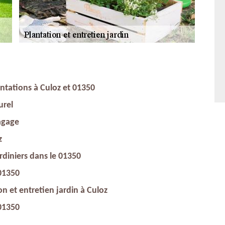
antations à Culoz et 01350
urel
lagage
z
rdiniers dans le 01350
01350
on et entretien jardin à Culoz
 01350