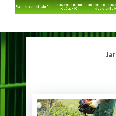
Enlèvement de tout
Traitement et Enlev
Elagage arbre et haie 01
végétaux 01
nid de chenille 
Jar