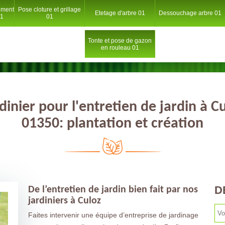
ement
Pose cloture et grillage
Etetage d'arbre 01
Dessouchage arbre 01
01
01
Tonte et pose de gazon
en rouleau 01
dinier pour l'entretien de jardin à C
01350: plantation et création
D
De l’entretien de jardin bien fait par nos
jardiniers à Culoz
Faites intervenir une équipe d’entreprise de jardinage