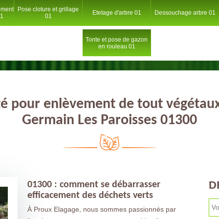
ement
Pose cloture et grillage
Etetage d'arbre 01
Dessouchage arbre 01
01
01
Tonte et pose de gazon
en rouleau 01
té pour enlèvement de tout végétaux
Germain Les Paroisses 01300
D
01300 : comment se débarrasser
efficacement des déchets verts
À Proux Elagage, nous sommes passionnés par