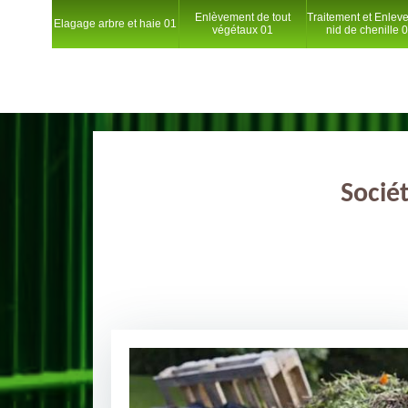
Enlèvement de tout
Traitement et Enlev
Elagage arbre et haie 01
végétaux 01
nid de chenille 
Socié