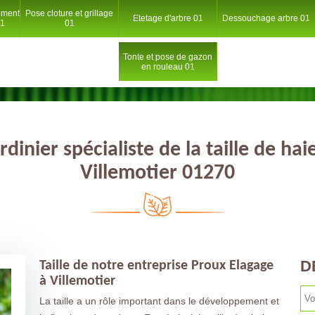
ement
Pose cloture et grillage
Etetage d'arbre 01
Dessouchage arbre 01
01
01
Tonte et pose de gazon
en rouleau 01
rdinier spécialiste de la taille de hai
Villemotier 01270
D
Taille de notre entreprise Proux Elagage
à Villemotier
La taille a un rôle important dans le développement et