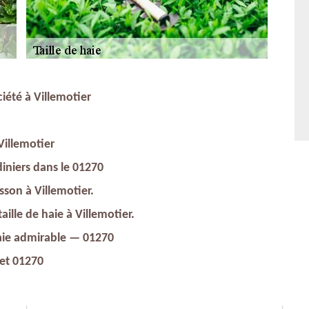
ciété à Villemotier
Villemotier
diniers dans le 01270
sson à Villemotier.
aille de haie à Villemotier.
 haie admirable — 01270
 et 01270