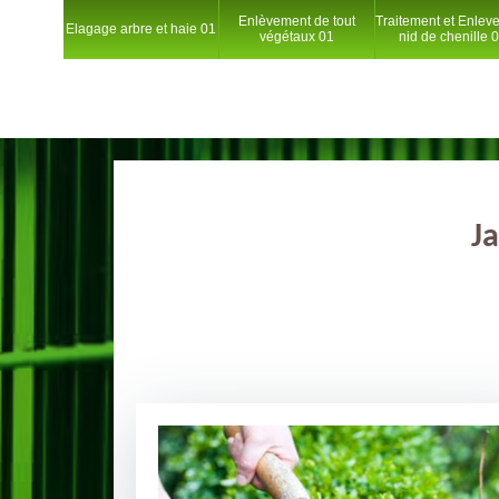
Enlèvement de tout
Traitement et Enlev
Elagage arbre et haie 01
végétaux 01
nid de chenille 
Ja