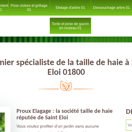
ement
Pose cloture et grillage
Etetage d'arbre 01
Dessouchage arbre 01
01
01
Tonte et pose de gazon
en rouleau 01
nier spécialiste de la taille de haie à
Eloi 01800
D
Proux Elagage : la société taille de haie
réputée de Saint Eloi
Vous voulez profiter d’un jardin sans aucune