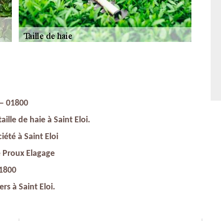
 — 01800
ille de haie à Saint Eloi.
iété à Saint Eloi
e Proux Elagage
01800
ers à Saint Eloi.