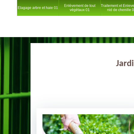
Enlèvement de tout
Traitement et Enlev
Elagage arbre et haie 01
végétaux 01
nid de chenille 
Jardi