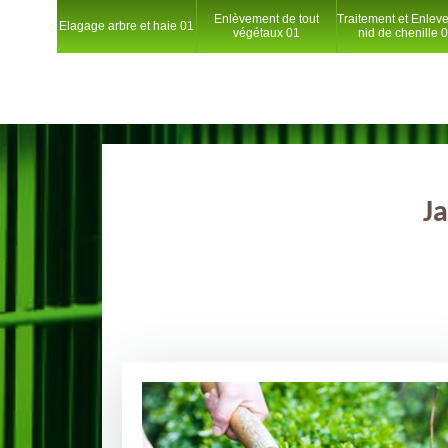
Enlèvement de tout
Traitement et Enlev
Elagage arbre et haie 01
végétaux 01
nid de chenille 
Ja