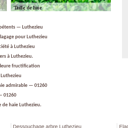
mpétents — Luthezieu
 Elagage pour Luthezieu
ciété à Luthezieu
iers à Luthezieu.
leure fructification
à Luthezieu
 haie admirable — 01260
 — 01260
le de haie Luthezieu.
Dessouchage arbre Luthezieu
Ela