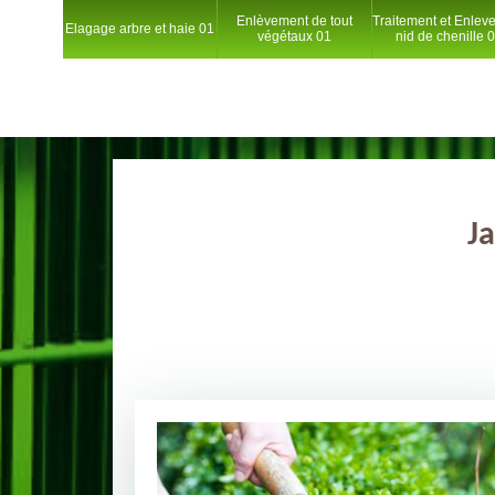
Enlèvement de tout
Traitement et Enlev
Elagage arbre et haie 01
végétaux 01
nid de chenille 
Ja