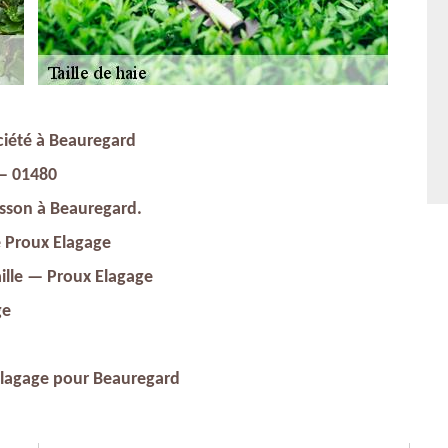
ociété à Beauregard
 — 01480
isson à Beauregard.
e Proux Elagage
ille — Proux Elagage
ge
x Elagage pour Beauregard