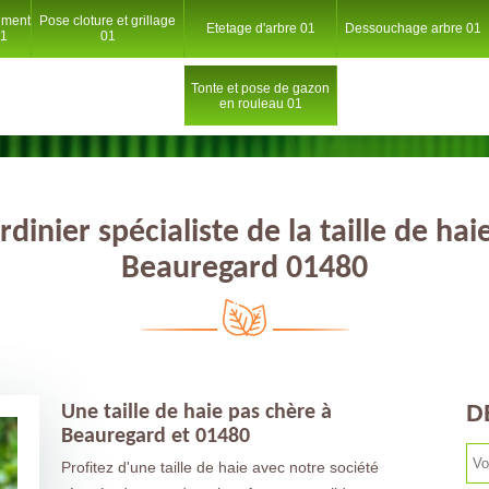
ement
Pose cloture et grillage
Etetage d'arbre 01
Dessouchage arbre 01
01
01
Tonte et pose de gazon
en rouleau 01
rdinier spécialiste de la taille de hai
Beauregard 01480
D
Une taille de haie pas chère à
Beauregard et 01480
Profitez d'une taille de haie avec notre société