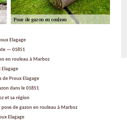
roux Elagage
nte — 01851
zon en rouleau à Marboz
x Elagage
rs de Proux Elagage
gazon dans le 01851
z et sa région
ur pose de gazon en rouleau à Marboz
roux Elagage