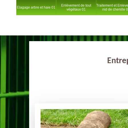
Enlèvement de tout
Traitement et Enlev
Elagage arbre et haie 01
végétaux 01
nid de chenille 
Entre