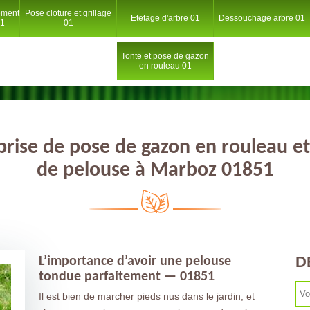
ement
Pose cloture et grillage
Etetage d'arbre 01
Dessouchage arbre 01
01
01
Tonte et pose de gazon
en rouleau 01
prise de pose de gazon en rouleau et
de pelouse à Marboz 01851
D
L’importance d’avoir une pelouse
tondue parfaitement — 01851
Il est bien de marcher pieds nus dans le jardin, et