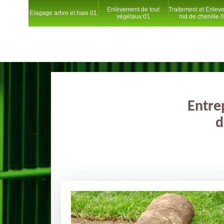
Enlèvement de tout
Traitement et Enlev
Elagage arbre et haie 01
végétaux 01
nid de chenille 
Entre
d