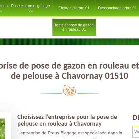
ement
Pose cloture et grillage
Etetage d'arbre 01
Dessouchage arbre 01
01
01
Tonte et pose de gazon
en rouleau 01
prise de pose de gazon en rouleau et
de pelouse à Chavornay 01510
D
Choisissez l’entreprise pour la pose de
pelouse en rouleau à Chavornay
L’entreprise de Proux Elagage est spécialisée dans la