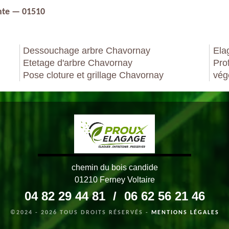
nte — 01510
Dessouchage arbre Chavornay
Ela
Etetage d'arbre Chavornay
Pro
Pose cloture et grillage Chavornay
vég
chemin du bois candide
01210 Ferney Voltaire
04 82 29 44 81
/
06 62 56 21 46
©2024 - 2026 TOUS DROITS RÉSERVÉS -
MENTIONS LÉGALES