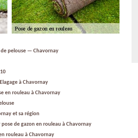
n de pelouse — Chavornay
510
x Elagage à Chavornay
se en rouleau à Chavornay
elouse
rnay et sa région
our pose de gazon en rouleau à Chavornay
e en rouleau à Chavornay