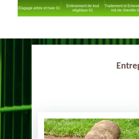
Enlèvement de tout
Traitement et Enlev
Elagage arbre et haie 01
végétaux 01
nid de chenille 
Entre