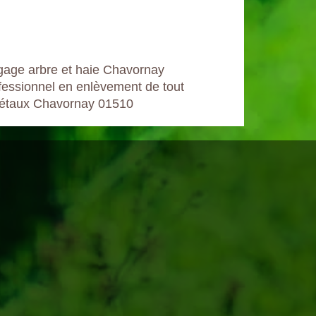
gage arbre et haie Chavornay
fessionnel en enlèvement de tout
étaux Chavornay 01510