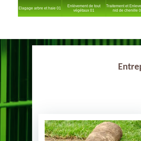
Enlèvement de tout
Traitement et Enlev
Elagage arbre et haie 01
végétaux 01
nid de chenille 
Entre