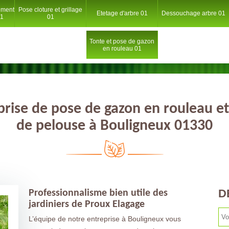
ement
Pose cloture et grillage
Etetage d'arbre 01
Dessouchage arbre 01
01
01
Tonte et pose de gazon
en rouleau 01
prise de pose de gazon en rouleau et
de pelouse à Bouligneux 01330
D
Professionnalisme bien utile des
jardiniers de Proux Elagage
L’équipe de notre entreprise à Bouligneux vous