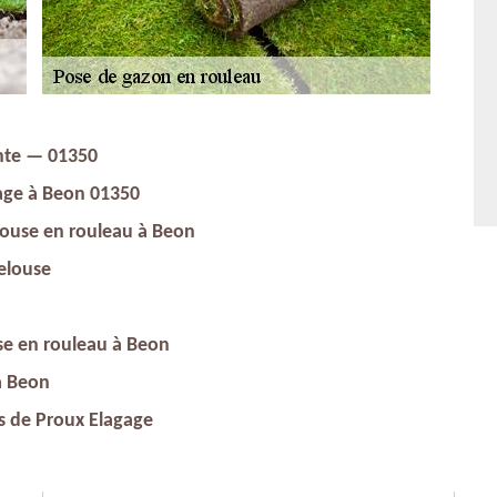
nte — 01350
age à Beon 01350
elouse en rouleau à Beon
elouse
se en rouleau à Beon
à Beon
rs de Proux Elagage