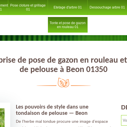
ement
Pose cloture et grillage
Etetage d'arbre 01
Dessouchage arbre 01
01
01
Tonte et pose de gazon
en rouleau 01
prise de pose de gazon en rouleau et
de pelouse à Beon 01350
D
Les pouvoirs de style dans une
tondaison de pelouse — Beon
De l’herbe mal tondue procure une image d’espace