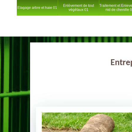
Enlèvement de tout
Traitement et Enlev
Elagage arbre et haie 01
végétaux 01
nid de chenille 
Entre