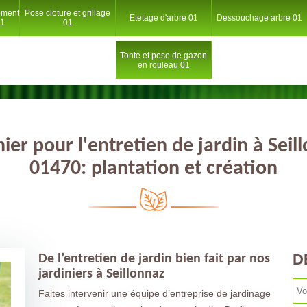
ement
Pose cloture et grillage
Etetage d'arbre 01
Dessouchage arbre 01
01
01
Tonte et pose de gazon
en rouleau 01
nier pour l'entretien de jardin à Seil
01470: plantation et création
D
De l’entretien de jardin bien fait par nos
jardiniers à Seillonnaz
Faites intervenir une équipe d’entreprise de jardinage