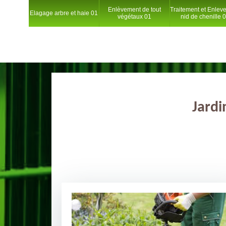
Enlèvement de tout
Traitement et Enlev
Elagage arbre et haie 01
végétaux 01
nid de chenille 
Jardi