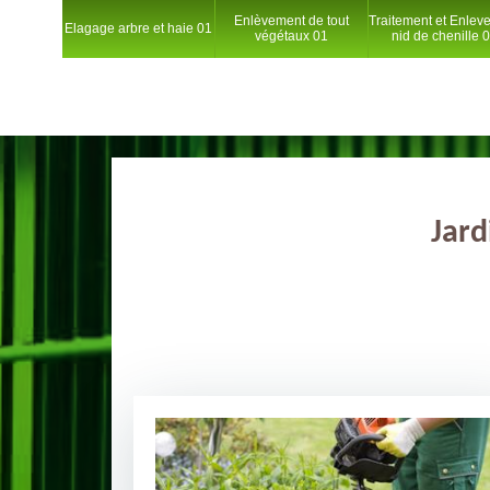
Enlèvement de tout
Traitement et Enlev
Elagage arbre et haie 01
végétaux 01
nid de chenille 
Jard