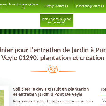
ement
Pose cloture et grillage
Etetage d'arbre 01
Dessouchage arbre 01
01
01
Tonte et pose de gazon
en rouleau 01
inier pour l'entretien de jardin à Po
Veyle 01290: plantation et création
D
Solliciter le devis gratuit en plantation
et entretien jardin à Pont De Veyle.
Pour tous les travaux de jardinage que vous aimeriez