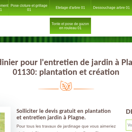
ement
Pose cloture et grillage
Etetage d'arbre 01
Dessouchage arbre 01
01
01
Tonte et pose de gazon
en rouleau 01
dinier pour l'entretien de jardin à Pl
01130: plantation et création
D
Solliciter le devis gratuit en plantation
et entretien jardin à Plagne.
Pour tous les travaux de jardinage que vous aimeriez