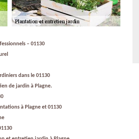
ofessionnels – 01130
urel
rdiniers dans le 01130
tien de jardin à Plagne.
30
antations à Plagne et 01130
ne
01130
on et entretien jardin à Plagne