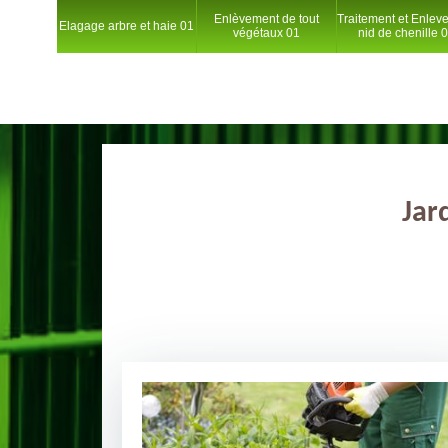
Enlèvement de tout
Traitement et Enlev
Elagage arbre et haie 01
végétaux 01
nid de chenille 
Jar