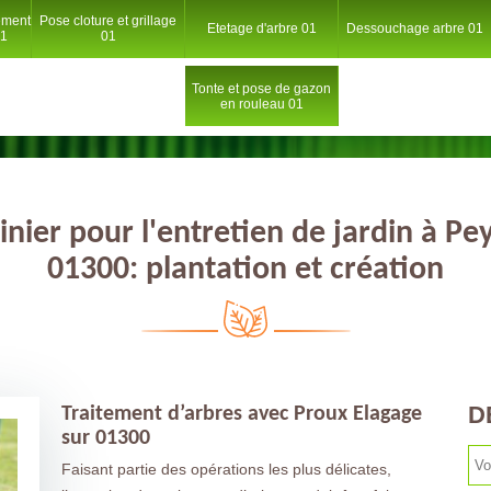
ement
Pose cloture et grillage
Etetage d'arbre 01
Dessouchage arbre 01
01
01
Tonte et pose de gazon
en rouleau 01
inier pour l'entretien de jardin à Pe
01300: plantation et création
D
Traitement d’arbres avec Proux Elagage
sur 01300
Faisant partie des opérations les plus délicates,