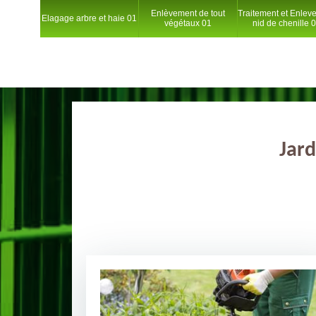
Enlèvement de tout
Traitement et Enlev
Elagage arbre et haie 01
végétaux 01
nid de chenille 
Jard