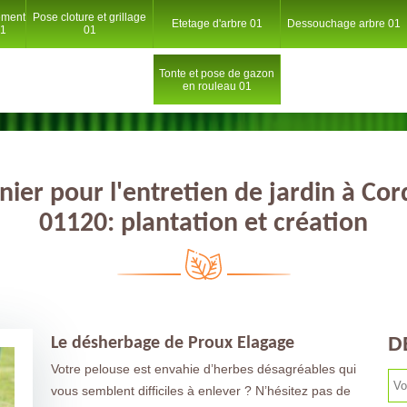
ement
Pose cloture et grillage
Etetage d'arbre 01
Dessouchage arbre 01
01
01
Tonte et pose de gazon
en rouleau 01
inier pour l'entretien de jardin à Cor
01120: plantation et création
D
Le désherbage de Proux Elagage
Votre pelouse est envahie d’herbes désagréables qui
vous semblent difficiles à enlever ? N’hésitez pas de