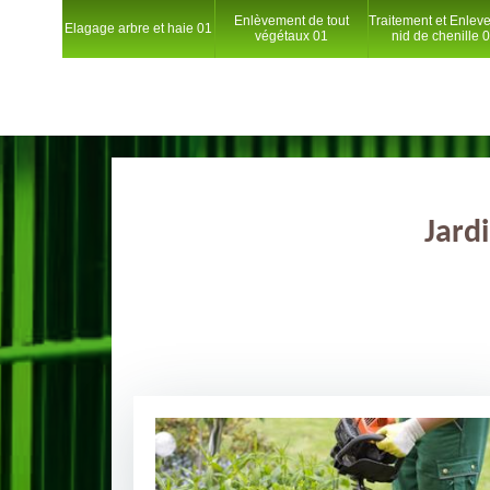
Enlèvement de tout
Traitement et Enlev
Elagage arbre et haie 01
végétaux 01
nid de chenille 
Jard