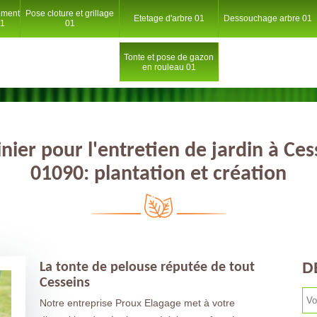
ement
Pose cloture et grillage
Etetage d'arbre 01
Dessouchage arbre 01
01
01
Tonte et pose de gazon
en rouleau 01
inier pour l'entretien de jardin à Ces
01090: plantation et création
D
La tonte de pelouse réputée de tout
Cesseins
Notre entreprise Proux Elagage met à votre