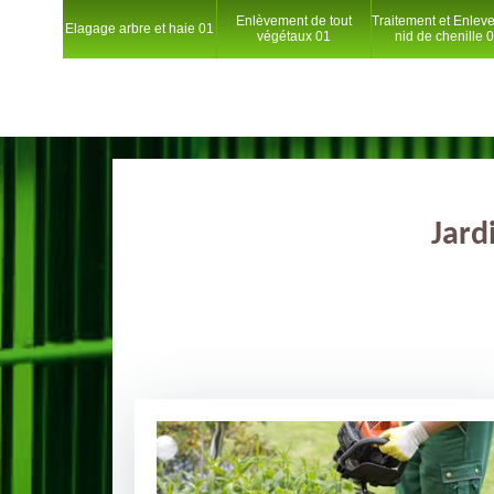
Enlèvement de tout
Traitement et Enlev
Elagage arbre et haie 01
végétaux 01
nid de chenille 
Jard