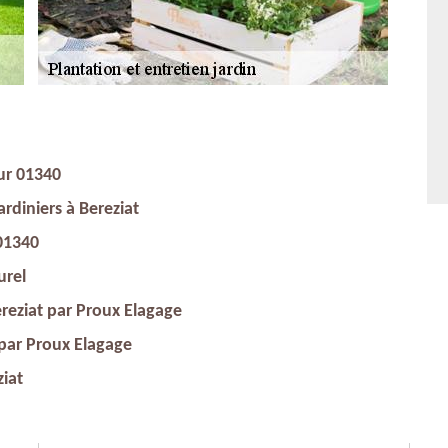
ur 01340
ardiniers à Bereziat
 01340
urel
reziat par Proux Elagage
 par Proux Elagage
ziat