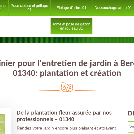
ement
Pose cloture et grillage
Etetage d'arbre 01
Dessouchage arbre 01
01
01
Tonte et pose de gazon
en rouleau 01
inier pour l'entretien de jardin à Ber
01340: plantation et création
D
De la plantation fleur assurée par nos
professionnels – 01340
Rendez votre jardin encore plus plaisant et attrayant