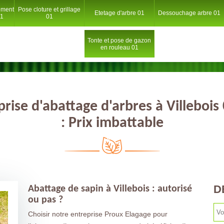
ement
Pose cloture et grillage
Etetage d'arbre 01
Dessouchage arbre 01
01
01
Tonte et pose de gazon
en rouleau 01
prise d'abattage d'arbres à Villebois
: Prix imbattable
D
Abattage de sapin à Villebois : autorisé
ou pas ?
Choisir notre entreprise Proux Elagage pour