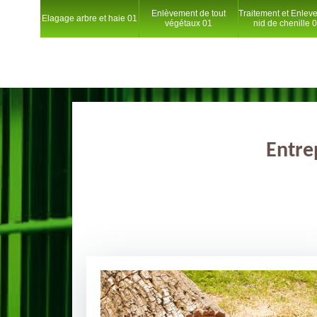
Enlèvement de tout
Traitement et Enlev
Elagage arbre et haie 01
végétaux 01
nid de chenille 
Entre