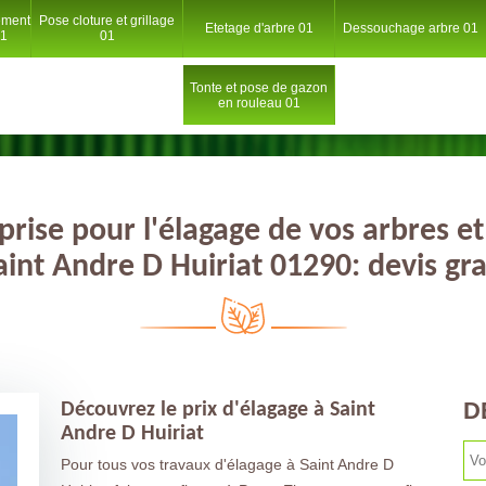
ement
Pose cloture et grillage
Etetage d'arbre 01
Dessouchage arbre 01
01
01
Tonte et pose de gazon
en rouleau 01
prise pour l'élagage de vos arbres et
aint Andre D Huiriat 01290: devis gra
D
Découvrez le prix d'élagage à Saint
Andre D Huiriat
Pour tous vos travaux d'élagage à Saint Andre D