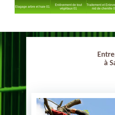
Enlèvement de tout
Traitement et Enlev
Elagage arbre et haie 01
végétaux 01
nid de chenille 
Entre
à S