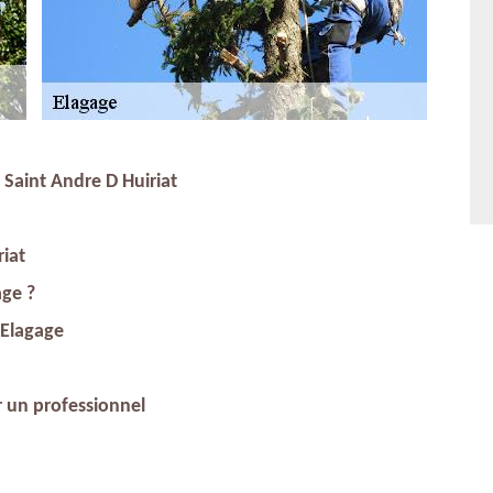
à Saint Andre D Huiriat
riat
age ?
 Elagage
r un professionnel